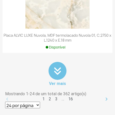
Placa ALVIC LUXE Nuvola, MDF termolacado Nuvola 01, C.2750 x
L.1240 x E.18 mm
Disponível
Ver mais
Mostrando 1-24 de um total de 362 artigo(s)
1
2
3
…
16