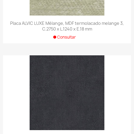
Placa ALVIC LUXE Mélange, MDF termolacado melange 3,
C.2750 x L.1240 x E.18 mm
Consultar