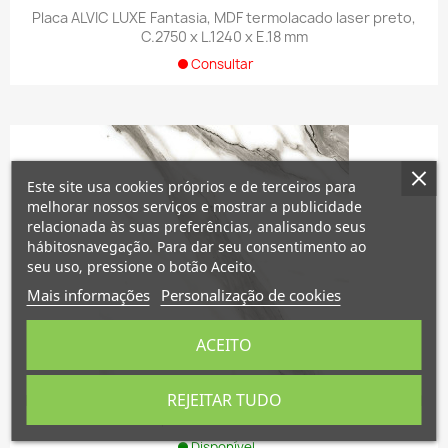
Placa ALVIC LUXE Fantasia, MDF termolacado laser preto,
C.2750 x L.1240 x E.18 mm
Consultar
×
×
Criar lista de desejos
Este site usa cookies próprios e de terceiros para
×
Entrar
((modalTitle))
melhorar nossos serviços e mostrar a publicidade
relacionada às suas preferências, analisando seus
×
hábitosnavegação. Para dar seu consentimento ao
Nome da lista de desejos
É necessário ter sessão iniciada para guardar
Adicionar à Lista de desejos
((confirmMessage))
seu uso, pressione o botão Aceito.
produtos na sua lista de desejos.
Mais informações
Personalização de cookies
Criar nova lista
add_circle_outline
((cancelText))
((modalDeleteText))
Cancelar
Entrar
ACEITO
Cancelar
Criar lista de desejos
REJEITAR TUDO
Placa ALVIC LUXE Marmol Versilia, MDF termolacado Marmol
Versilia, C.2750 x L.1240 x E.18 mm
Disponível