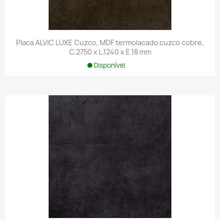
Placa ALVIC LUXE Cuzco, MDF termolacado cuzco cobre,
C.2750 x L.1240 x E.18 mm
Disponível