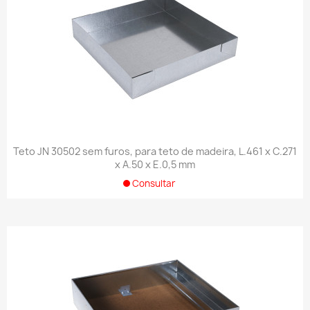
Teto JN 30502 sem furos, para teto de madeira, L.461 x C.271
x A.50 x E.0,5 mm
Consultar