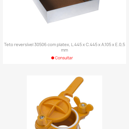
Teto reversível 30506 com platex, L.445 x C.445 x A.105 x E.0,5
mm
Consultar