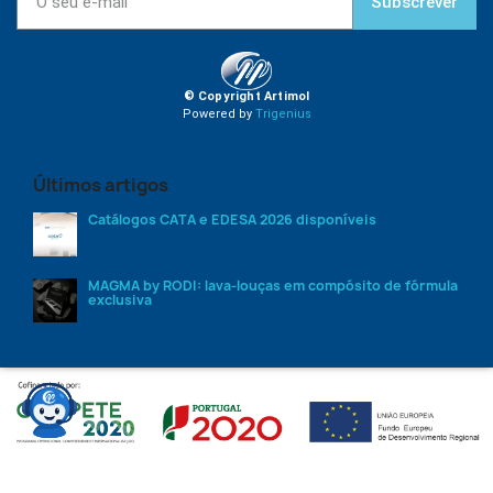
Subscrever
© Copyright Artimol
Powered by
Trigenius
Últimos artigos
Catálogos CATA e EDESA 2026 disponíveis
MAGMA by RODI: lava-louças em compósito de fórmula
exclusiva