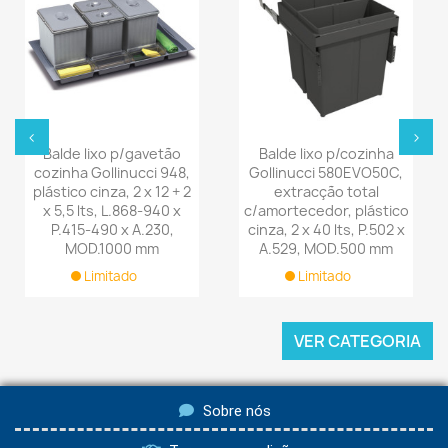
‹
›
Balde lixo p/gavetão
Balde lixo p/cozinha
cozinha Gollinucci 948,
Gollinucci 580EVO50C,
plástico cinza, 2 x 12 + 2
extracção total
x 5,5 lts, L.868-940 x
c/amortecedor, plástico
P.415-490 x A.230,
cinza, 2 x 40 lts, P.502 x
MOD.1000 mm
A.529, MOD.500 mm
Limitado
Limitado
VER CATEGORIA
Sobre nós