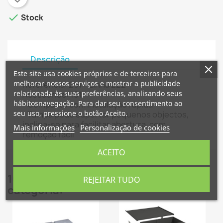

Stock
Descrição
×
×
Criar lista de desejos
Este site usa cookies próprios e de terceiros para
Entrar
melhorar nossos serviços e mostrar a publicidade
Referência: 291 - Linha 222
relacionada às suas preferências, analisando seus
Acessórios: 101
×
hábitosnavegação. Para dar seu consentimento ao
- Compacto com instalação rápida
Nome da lista de desejos
É necessário ter sessão iniciada para guardar
Adicionar à Lista de desejos
seu uso, pressione o botão Aceito.
- Tampa pode suportar pequenos objectos,
produtos na sua lista de desejos.
inclina-se para facilitar abertura, com
Mais informações
Personalização de cookies
remoção fácil
Criar nova lista
add_circle_outline
Cancelar
Entrar
ACEITO
Cancelar
Criar lista de desejos
16 outros produtos na mesma
REJEITAR TUDO
categoria: