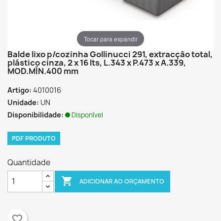
Tocar para expandir
Balde lixo p/cozinha Gollinucci 291, extracção total,
plástico cinza, 2 x 16 lts, L.343 x P.473 x A.339,
MOD.MÍN.400 mm
Artigo:
4010016
Unidade:
UN
Disponibilidade:
Disponível
PDF PRODUTO
Quantidade

ADICIONAR AO ORÇAMENTO
favorite_border