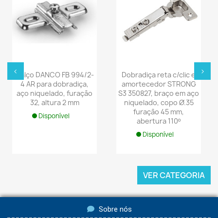
‹
›
Calço DANCO FB 994/2-
Dobradiça reta c/clic e
4 AR para dobradiça,
amortecedor STRONG
aço niquelado, furação
S3 350827, braço em aço
32, altura 2 mm
niquelado, copo Ø.35
furação 45 mm,
Disponível
abertura 110º
Disponível
VER CATEGORIA
Sobre nós