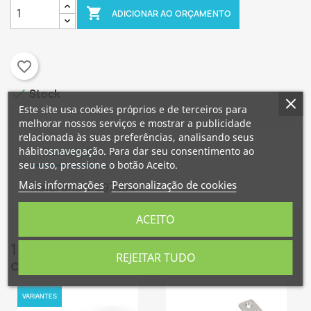

ADICIONAR AO ORÇAMENTO
favorite_border

Stock
×
×
Criar lista de desejos
Este site usa cookies próprios e de terceiros para
Entrar
melhorar nossos serviços e mostrar a publicidade
relacionada às suas preferências, analisando seus
×
hábitosnavegação. Para dar seu consentimento ao
Descrição
Nome da lista de desejos
É necessário ter sessão iniciada para guardar
Adicionar à Lista de desejos
seu uso, pressione o botão Aceito.
produtos na sua lista de desejos.
Mais informações
Personalização de cookies
Referência: 397954
Criar nova lista
add_circle_outline
Cancelar
Entrar
ACEITO
Cancelar
Criar lista de desejos
16 outros produtos na mesma
REJEITAR TUDO
categoria:
VARIANTES