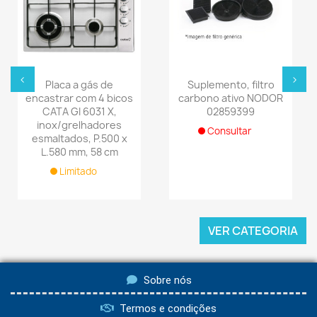
‹
›
Placa a gás de
Suplemento, filtro
encastrar com 4 bicos
carbono ativo NODOR
CATA GI 6031 X,
02859399
inox/grelhadores
Consultar
esmaltados, P.500 x
L.580 mm, 58 cm
Limitado
VER CATEGORIA
Sobre nós
Termos e condições