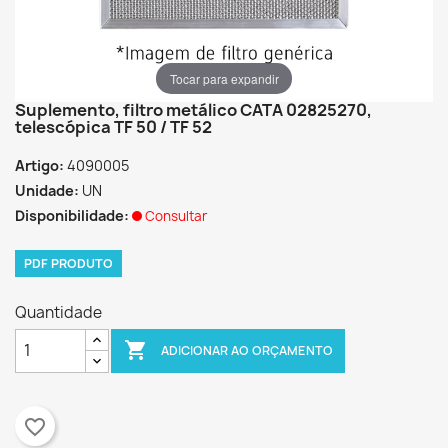
Tocar para expandir
Suplemento, filtro metálico CATA 02825270,
telescópica TF 50 / TF 52
Artigo:
4090005
Unidade:
UN
Disponibilidade:
Consultar
PDF PRODUTO
Quantidade

ADICIONAR AO ORÇAMENTO
favorite_border