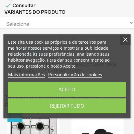

Consultar
VARIANTES DO PRODUTO
×
×
Criar lista de desejos
Este site usa cookies próprios e de terceiros para
Entrar
melhorar nossos serviços e mostrar a publicidade
Descrição
relacionada às suas preferências, analisando seus
×
hábitosnavegação. Para dar seu consentimento ao
Nome da lista de desejos
É necessário ter sessão iniciada para guardar
Adicionar à Lista de desejos
Referência: 02825270 - EAN 8422248012034
seu uso, pressione o botão Aceito.
produtos na sua lista de desejos.
Compatível com: TF 50 / TF 52
Mais informações
Personalização de cookies
Criar nova lista
add_circle_outline
Cancelar
Entrar
ACEITO
Cancelar
Criar lista de desejos
16 outros produtos na mesma
categoria:
REJEITAR TUDO
NOVO