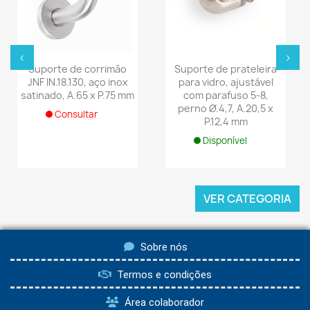
‹
›
Suporte de corrimão
Suporte de prateleira
JNF IN.18.130, aço inox
para vidro, ajustável
satinado, A.65 x P.75 mm
com parafuso 5-8,
perno Ø.4,7, A.20,5 x
Consultar
P.12,4 mm
Disponível
VER CATEGORIA
Sobre nós
Termos e condições
Área colaborador