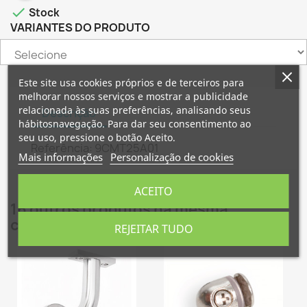

Stock
VARIANTES DO PRODUTO
×
×
Criar lista de desejos
Este site usa cookies próprios e de terceiros para
Entrar
melhorar nossos serviços e mostrar a publicidade
relacionada às suas preferências, analisando seus
Descrição
×
hábitosnavegação. Para dar seu consentimento ao
Nome da lista de desejos
É necessário ter sessão iniciada para guardar
Adicionar à Lista de desejos
seu uso, pressione o botão Aceito.
produtos na sua lista de desejos.
Referência: 9CMT25A01
Mais informações
Personalização de cookies
Criar nova lista
add_circle_outline
Cancelar
Entrar
ACEITO
Cancelar
Criar lista de desejos
16 outros produtos na mesma
categoria:
REJEITAR TUDO