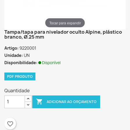
Tocar para expandir
Tampa/tapa para nivelador oculto Alpine, plástico
branco, Ø.25 mm
Artigo:
9220001
Unidade:
UN
Disponibilidade:
Disponível
PDF PRODUTO
Quantidade

ADICIONAR AO ORÇAMENTO
favorite_border