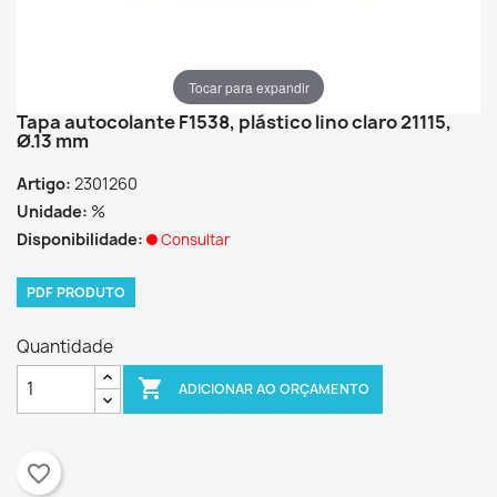
Tocar para expandir
Tapa autocolante F1538, plástico lino claro 21115,
Ø.13 mm
Artigo:
2301260
Unidade:
%
Disponibilidade:
Consultar
PDF PRODUTO
Quantidade

ADICIONAR AO ORÇAMENTO
favorite_border