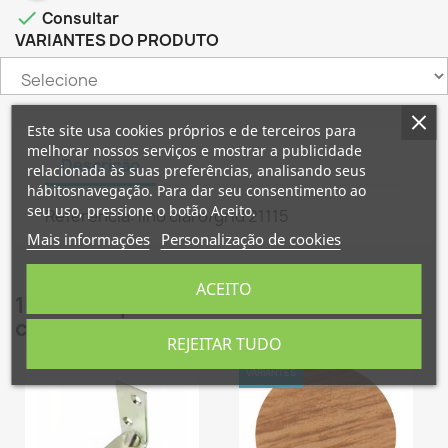

Consultar
VARIANTES DO PRODUTO
×
×
Criar lista de desejos
Este site usa cookies próprios e de terceiros para
Entrar
melhorar nossos serviços e mostrar a publicidade
Descrição
relacionada às suas preferências, analisando seus
×
hábitosnavegação. Para dar seu consentimento ao
Nome da lista de desejos
É necessário ter sessão iniciada para guardar
Adicionar à Lista de desejos
seu uso, pressione o botão Aceito.
produtos na sua lista de desejos.
Referência: lino claro/grid 21115
Mais informações
Personalização de cookies
Criar nova lista
add_circle_outline
Cancelar
Entrar
ACEITO
Cancelar
Criar lista de desejos
16 outros produtos na mesma
categoria:
REJEITAR TUDO
VARIANTES