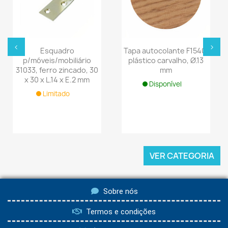
‹
›
Esquadro
Tapa autocolante F1540,
p/móveis/mobiliário
plástico carvalho, Ø.13
31033, ferro zincado, 30
mm
x 30 x L.14 x E.2 mm
Disponível
Limitado
VER CATEGORIA
Sobre nós
Termos e condições