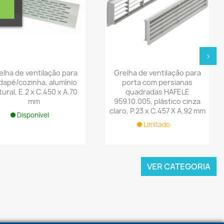
r
os
›
elha de ventilação para
Grelha de ventilação para
dapé/cozinha, alumínio
porta com persianas
ural, E.2 x C.450 x A.70
quadradas HAFELE
mm
959.10.005, plástico cinza
claro, P.23 x C.457 X A.92 mm
Disponível
Limitado
VER CATEGORIA