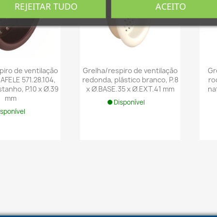
Cancelar
Entra
REJEITAR TUDO
ACEITO
Cancelar
Criar lista de desej
piro de ventilação
Grelha/respiro de ventilação
Gr
AFELE 571.28.104,
redonda, plástico branco, P.8
ro
stanho, P.10 x Ø.39
x Ø.BASE.35 x Ø.EXT.41 mm
nat
mm
Disponível
isponível