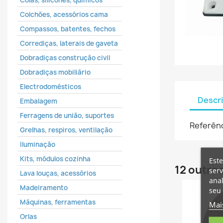
Colas, silicones, químicos
Colchões, acessórios cama
Compassos, batentes, fechos
Corrediças, laterais de gaveta
Dobradiças construção civil
Dobradiças mobiliário
Electrodomésticos
Descr
Embalagem
Ferragens de união, suportes
Referênc
Grelhas, respiros, ventilação
Iluminação
C
E
Kits, módulos cozinha
Este
12 outro
serv
Lava louças, acessórios
ana
No
É 
A
Madeiramento
seu 
de
Máquinas, ferramentas
Mai
add_circle_outline
Orlas