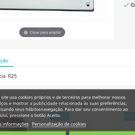

C
Clicar para ampliar
ição
ia: R25
riar lista de desejos
ntrar
 site usa cookies próprios e de terceiros para melhorar nossos
s produtos na mesma categoria:
iços e mostrar a publicidade relacionada às suas preferências,
lisando seus hábitosnavegação. Para dar seu consentimento ao
me da lista de desejos
necessário ter sessão iniciada para guardar produtos na sua lista 
dicionar à Lista de desejos
uso, pressione o botão Aceito.
sejos.
VARIANTES
VARIA
s informações
Personalização de cookies
Criar nova lista