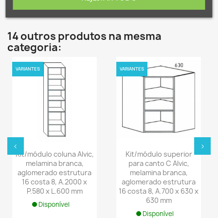
14 outros produtos na mesma
categoria:
VARIANTES
VARIANTES
‹
›
Kit/módulo coluna Alvic,
Kit/módulo superior
melamina branca,
para canto C Alvic,
aglomerado estrutura
melamina branca,
16 costa 8, A.2000 x
aglomerado estrutura
P.580 x L.600 mm
16 costa 8, A.700 x 630 x
630 mm
Disponível
Disponível