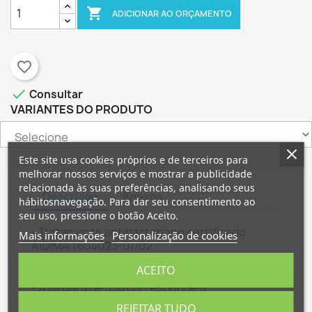

ADICIONAR AO ORÇAMENTO
favorite_border

Consultar
VARIANTES DO PRODUTO
×
×
Criar lista de desejos
Este site usa cookies próprios e de terceiros para
Entrar
melhorar nossos serviços e mostrar a publicidade
relacionada às suas preferências, analisando seus
Descrição
Anexos
×
hábitosnavegação. Para dar seu consentimento ao
Nome da lista de desejos
É necessário ter sessão iniciada para guardar
Adicionar à Lista de desejos
seu uso, pressione o botão Aceito.
produtos na sua lista de desejos.
- Tratamento antibacteriano certificado
Mais informações
Personalização de cookies
AIDIMA 1604023-01/02
Criar nova lista
add_circle_outline
- Partes “invisíveis” orladas a 0,4, partes
Cancelar
Entrar
ACEITO
visíveis orladas a 1 mm
Cancelar
Criar lista de desejos
- A largura de 330 corresponde á
profundidade do kit depois de montado
REJEITAR TUDO