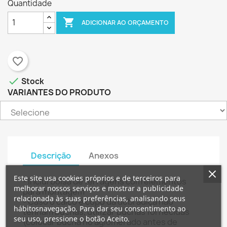
Quantidade

ADICIONAR AO ORÇAMENTO
favorite_border

Stock
VARIANTES DO PRODUTO
Descrição
Anexos
×
×
Criar lista de desejos
Este site usa cookies próprios e de terceiros para
- Inclui bolsa de ferragens com elementos
Entrar
melhorar nossos serviços e mostrar a publicidade
para montagem
relacionada às suas preferências, analisando seus
- Caso o calço e copo da dobradiça não
×
hábitosnavegação. Para dar seu consentimento ao
Nome da lista de desejos
É necessário ter sessão iniciada para guardar
tenham buchas, utilizar buchas fornecidas
Adicionar à Lista de desejos
seu uso, pressione o botão Aceito.
produtos na sua lista de desejos.
(colocar bucha no aglomerado antes de