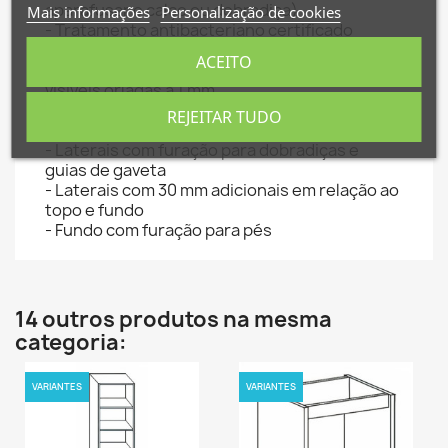
aparafusar o calço ou dobradiça)
Mais informações
Personalização de cookies
Criar nova lista
add_circle_outline
- Tratamento antibacteriano certificado
AIDIMA 1604023-01/02
Cancelar
Entrar
ACEITO
Cancelar
Criar lista de desejos
- Partes “invisíveis” do kit orladas a 0,4, partes
visíveis orladas a 1 mm
- Costa afastada do topo, fundo e laterais em
REJEITAR TUDO
16 mm
- Laterais com furação para dobradiças e
guias de gaveta
- Laterais com 30 mm adicionais em relação ao
topo e fundo
- Fundo com furação para pés
14 outros produtos na mesma
categoria:
VARIANTES
VARIANTES