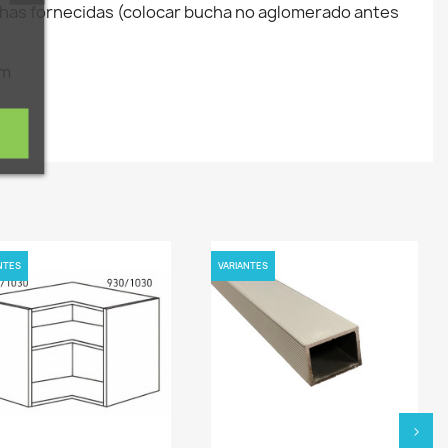
uchas fornecidas (colocar bucha no aglomerado antes
×
de
mm
r
os
NTES
VARIANTES
›