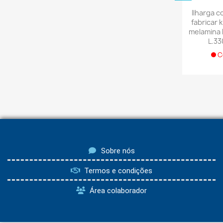
Ilharga 
fabricar k
melamina 
L.33
C
Sobre nós
Termos e condições
Área colaborador