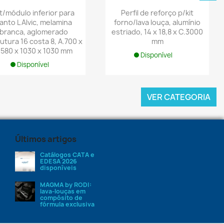
t/módulo inferior para
Perfil de reforço p/kit
anto L Alvic, melamina
forno/lava louça, alumínio
branca, aglomerado
estriado, 14 x 18,8 x C.3000
utura 16 costa 8, A.700 x
mm
.580 x 1030 x 1030 mm
Disponível
Disponível
VER CATEGORIA
Últimos artigos
Catálogos CATA e
EDESA 2026
disponíveis
MAGMA by RODI:
lava-louças em
compósito de
fórmula exclusiva