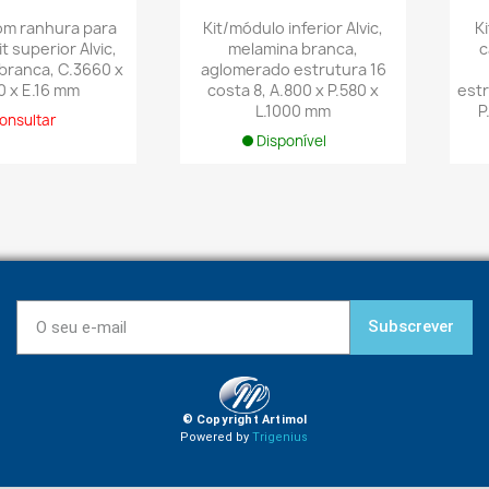
com ranhura para
Kit/módulo inferior Alvic,
Ki
it superior Alvic,
melamina branca,
c
branca, C.3660 x
aglomerado estrutura 16
0 x E.16 mm
costa 8, A.800 x P.580 x
estr
L.1000 mm
P
onsultar
Disponível
Subscrever
© Copyright Artimol
Powered by
Trigenius