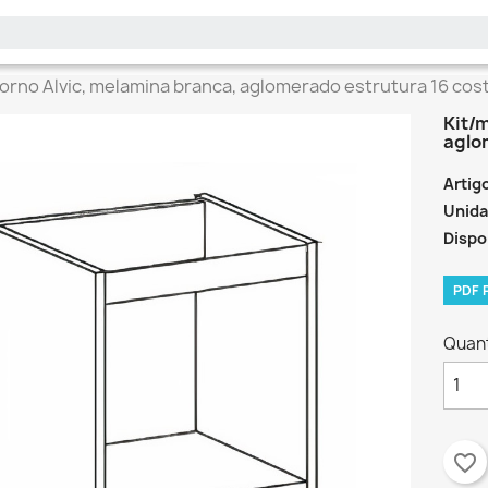
forno Alvic, melamina branca, aglomerado estrutura 16 cost
Kit/m
aglo
Artig
Unida
Dispo
PDF
Quan
favorite_border