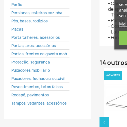
- Caso o
serv
Perfis
de apara
ana
No
É 
A
Persianas, esteiras cozinha
- Tratam
seu 
de
- Partes 
Pés, bases, rodízios
Mai
- Costa 
add_circle_outline
Placas
- Latera
- Fundo 
Porta talheres, acessórios
Portas, aros, acessórios
Portas, frentes de gaveta mob.
14 outro
Proteção, segurança
Puxadores mobiliário
VARIANTES
Puxadores, fechaduras c.civil
Revestimentos, tetos falsos
Rodapé, pavimentos
Tampos, vedantes, acessórios
‹