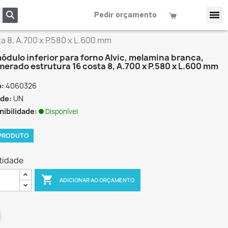
Pedir orçamento
a 8, A.700 x P.580 x L.600 mm
ódulo inferior para forno Alvic, melamina branca,
merado estrutura 16 costa 8, A.700 x P.580 x L.600 mm
o:
4060326
de:
UN
nibilidade:
Disponível
 PRODUTO
tidade

ADICIONAR AO ORÇAMENTO