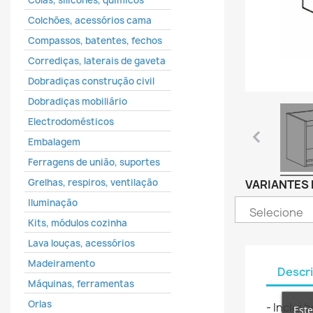
Colas, silicones, químicos
Colchões, acessórios cama
Compassos, batentes, fechos
Corrediças, laterais de gaveta
Dobradiças construção civil
Dobradiças mobiliário
Electrodomésticos
Embalagem
Ferragens de união, suportes
Grelhas, respiros, ventilação
VARIANTES
Iluminação
Kits, módulos cozinha
Lava louças, acessórios
Madeiramento
Descr
Máquinas, ferramentas
C
E
Orlas
- Inclui
Este